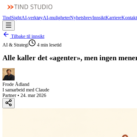
TindSight
AI-verktøy
AI-muligheter
Nyhetsbrev
Innsikt
Karriere
Kontakt
Tilbake til innsikt
AI & Strategi
4 min lesetid
Alle kaller det «agenter», men ingen men
Frode Ådland
I samarbeid med Claude
Partner
•
24. mar 2026