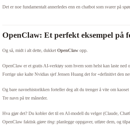
Det er noe fundamentalt annerledes enn en chatbot som svarer på spø
OpenClaw: Et perfekt eksempel på f
Og så, midt i alt dette, dukket
OpenClaw
opp.
OpenClaw er et gratis AI-verktøy som hvem som helst kan laste ned o
Forrige uke kalte Nvidias sjef Jensen Huang det for «definitivt den 
Og bare navnehistorikken forteller deg alt du trenger å vite om kaoset
Tre navn på tre måneder.
Hva gjør det? Du kobler det til en AI-modell du velger (Claude, ChatG
OpenClaw faktisk
gjøre ting
: planlegge oppgaver, utføre dem, og tilpa