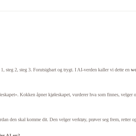
1, steg 2, steg 3. Forutsigbart og trygt. I AI-verden kaller vi dette en
wo
leskapet». Kokken åpner kjøleskapet, vurderer hva som finnes, velger op
ordan den skal komme dit. Den velger verktøy, prøver seg frem, retter opp
ler AI-en?