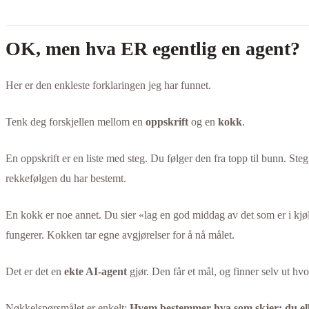
OK, men hva ER egentlig en agent?
Her er den enkleste forklaringen jeg har funnet.
Tenk deg forskjellen mellom en
oppskrift
og en
kokk
.
En oppskrift er en liste med steg. Du følger den fra topp til bunn. Steg 
rekkefølgen du har bestemt.
En kokk er noe annet. Du sier «lag en god middag av det som er i kjø
fungerer. Kokken tar egne avgjørelser for å nå målet.
Det er det en
ekte AI-agent
gjør. Den får et mål, og finner selv ut hv
Nøkkelspørsmålet er enkelt:
Hvem bestemmer hva som skjer: du el