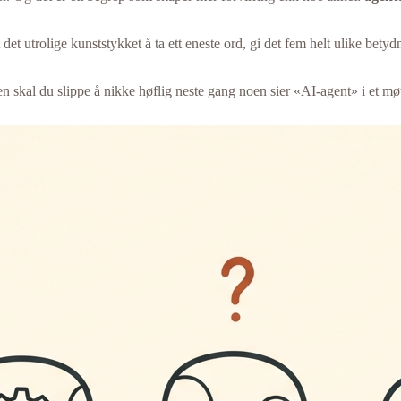
det utrolige kunststykket å ta ett eneste ord, gi det fem helt ulike bet
en skal du slippe å nikke høflig neste gang noen sier «AI-agent» i et mø