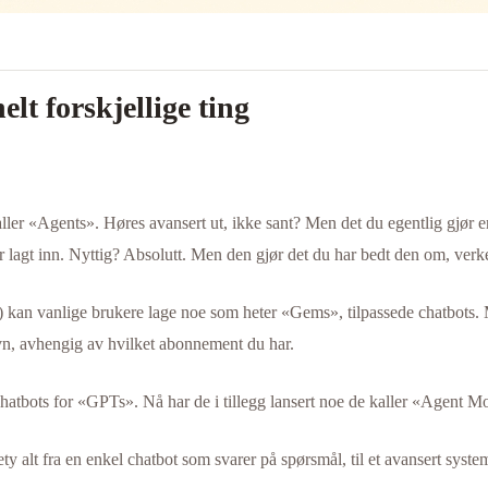
t forskjellige ting
ller «Agents». Høres avansert ut, ikke sant? Men det du egentlig gjør er
 lagt inn. Nyttig? Absolutt. Men den gjør det du har bedt den om, verk
 kan vanlige brukere lage noe som heter «Gems», tilpassede chatbots. Me
n, avhengig av hvilket abonnement du har.
hatbots for «GPTs». Nå har de i tillegg lansert noe de kaller «Agent Mod
ety alt fra en enkel chatbot som svarer på spørsmål, til et avansert syst